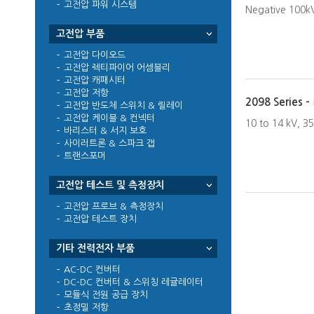
고전압 파워 시스템
Negative 100k
고전압 부품
고전압 다이오드
고전압 렉티파이어 어셈블리
고전압 캐패시터
고전압 저항
2098 Series -
고전압 반도체 스위치 & 릴레이
고전압 케이블 & 컨넥터
10 to 14 kV, 3
바리스터 & 서지 보호
사이러트론 & 스파크 갭
트랜스포머
고전압 테스트 및 측정장치
고전압 프로브 & 측정장치
고전압 테스트 장치
기타 전력전자 부품
AC-DC 컨버터
DC-DC 컨버터 & 스위칭 레귤레이터
모듈식 전원 공급 장치
초정밀 저항