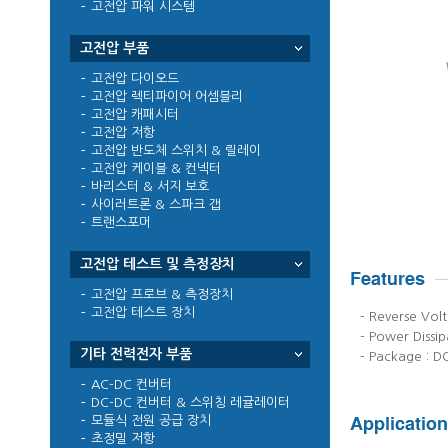
고전압 파워 시스템
고전압 부품
고전압 다이오드
고전압 렉티파이어 어셈블리
고전압 캐패시터
고전압 저항
고전압 반도체 스위치 & 릴레이
고전압 케이블 & 컨넥터
바리스터 & 서지 보호
사이러트론 & 스파크 갭
트랜스포머
고전압 테스트 및 측정장치
고전압 프로브 & 측정장치
고전압 테스트 장치
- Reverse Vol
- Power Dissi
기타 전력전자 부품
- Package : 
AC-DC 컨버터
DC-DC 컨버터 & 스위칭 레귤레이터
모듈식 전원 공급 장치
초정밀 저항