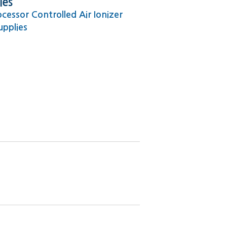
ies
cessor Controlled Air Ionizer
pplies