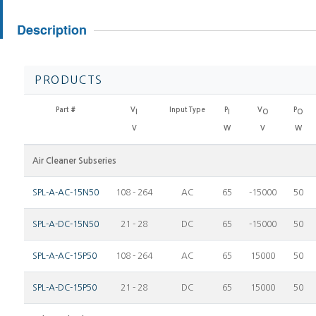
PRODUCTS
Part #
V
Input Type
P
V
P
I
I
O
O
V
W
V
W
Air Cleaner Subseries
SPL-A-AC-15N50
108 - 264
AC
65
-15000
50
SPL-A-DC-15N50
21 - 28
DC
65
-15000
50
SPL-A-AC-15P50
108 - 264
AC
65
15000
50
SPL-A-DC-15P50
21 - 28
DC
65
15000
50