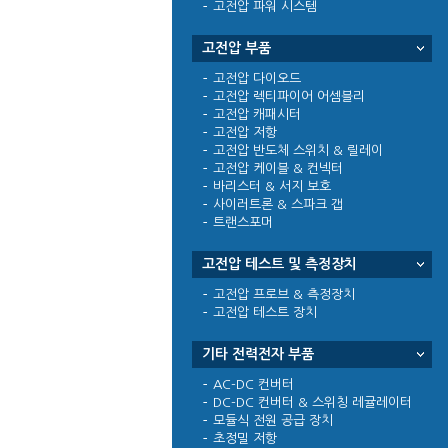
고전압 파워 시스템
고전압 부품
고전압 다이오드
고전압 렉티파이어 어셈블리
고전압 캐패시터
고전압 저항
고전압 반도체 스위치 & 릴레이
고전압 케이블 & 컨넥터
바리스터 & 서지 보호
사이러트론 & 스파크 갭
트랜스포머
고전압 테스트 및 측정장치
고전압 프로브 & 측정장치
고전압 테스트 장치
기타 전력전자 부품
AC-DC 컨버터
DC-DC 컨버터 & 스위칭 레귤레이터
모듈식 전원 공급 장치
초정밀 저항