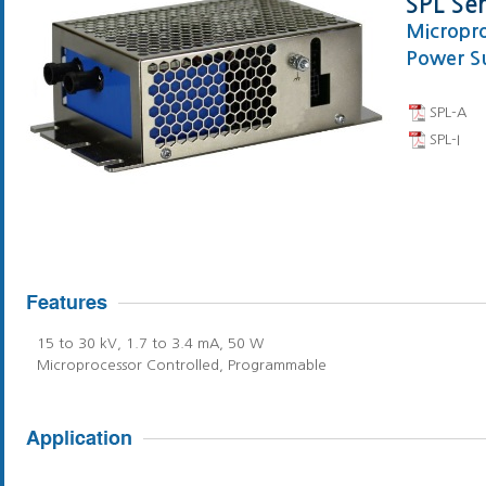
SPL Ser
Micropro
Power Su
SPL-A
SPL-I
15 to 30 kV, 1.7 to 3.4 mA, 50 W
Microprocessor Controlled, Programmable