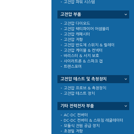
고전압 파워 시스템
고전압 부품
고전압 다이오드
고전압 렉티파이어 어셈블리
고전압 캐패시터
고전압 저항
고전압 반도체 스위치 & 릴레이
고전압 케이블 & 컨넥터
바리스터 & 서지 보호
사이러트론 & 스파크 갭
트랜스포머
고전압 테스트 및 측정장치
고전압 프로브 & 측정장치
고전압 테스트 장치
기타 전력전자 부품
AC-DC 컨버터
DC-DC 컨버터 & 스위칭 레귤레이터
모듈식 전원 공급 장치
초정밀 저항