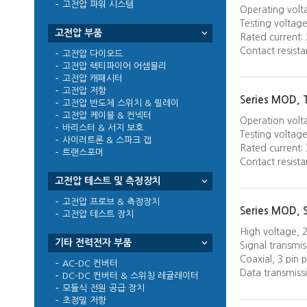
고전압 파워 시스템
Operating volt
Testing voltag
고전압 부품
Rated current:
Contact resist
고전압 다이오드
고전압 렉티파이어 어셈블리
고전압 캐패시터
고전압 저항
Series MOD, 
고전압 반도체 스위치 & 릴레이
고전압 케이블 & 컨넥터
Operation volt
바리스터 & 서지 보호
Testing voltag
사이러트론 & 스파크 갭
Rated current:
트랜스포머
Contact resist
고전압 테스트 및 측정장치
고전압 프로브 & 측정장치
Series MOD,
고전압 테스트 장치
High voltage, 
기타 전력전자 부품
Signal transmis
Coaxial, 3 pin
AC-DC 컨버터
Data transmiss
DC-DC 컨버터 & 스위칭 레귤레이터
모듈식 전원 공급 장치
초정밀 저항