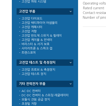
고전압 파워 시스템
Operating volt
Rated current:
고전압 부품
Contact resist
Number of pins
고전압 다이오드
고전압 렉티파이어 어셈블리
고전압 캐패시터
고전압 저항
고전압 반도체 스위치 & 릴레이
고전압 케이블 & 컨넥터
바리스터 & 서지 보호
사이러트론 & 스파크 갭
트랜스포머
고전압 테스트 및 측정장치
고전압 프로브 & 측정장치
고전압 테스트 장치
기타 전력전자 부품
AC-DC 컨버터
DC-DC 컨버터 & 스위칭 레귤레이터
모듈식 전원 공급 장치
초정밀 저항