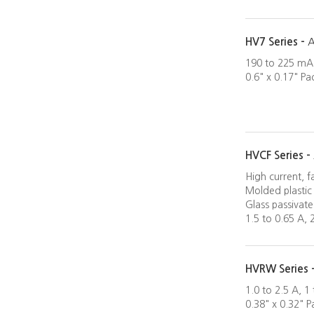
HV7 Series -
A
190 to 225 mA,
0.6" x 0.17" P
HVCF Series -
High current, f
Molded plastic
Glass passivat
1.5 to 0.65 A, 
HVRW Series 
1.0 to 2.5 A, 1
0.38" x 0.32" 