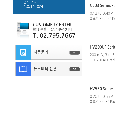
전력 소자
CL03 Series -
마그네틱 코어
0.12 to 0.40 A,
0.87" x 0.32" 
HV200UF Seri
200 mA, 3 to 5
DO-201AD Pac
HV550 Series
0.20 to 0.55 A
0.87" x 0.3" P