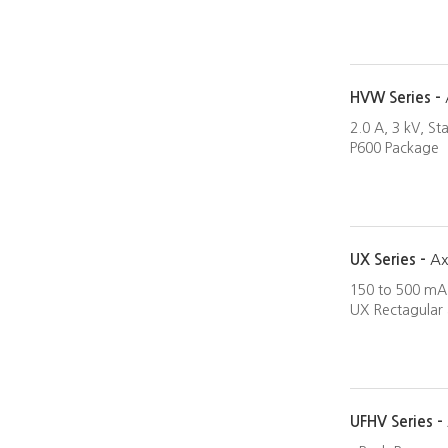
HVW Series -
2.0 A, 3 kV, S
P600 Package
UX Series -
Ax
150 to 500 mA,
UX Rectagular
UFHV Series -