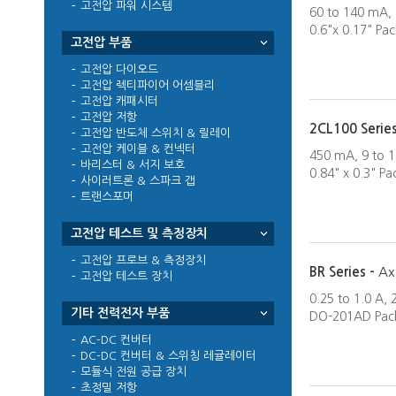
고전압 파워 시스템
60 to 140 mA, 
0.6"x 0.17" Pa
고전압 부품
고전압 다이오드
고전압 렉티파이어 어셈블리
고전압 캐패시터
고전압 저항
2CL100 Serie
고전압 반도체 스위치 & 릴레이
고전압 케이블 & 컨넥터
450 mA, 9 to 1
바리스터 & 서지 보호
0.84" x 0.3" P
사이러트론 & 스파크 갭
트랜스포머
고전압 테스트 및 측정장치
고전압 프로브 & 측정장치
BR Series -
Ax
고전압 테스트 장치
0.25 to 1.0 A,
기타 전력전자 부품
DO-201AD Pac
AC-DC 컨버터
DC-DC 컨버터 & 스위칭 레귤레이터
모듈식 전원 공급 장치
초정밀 저항