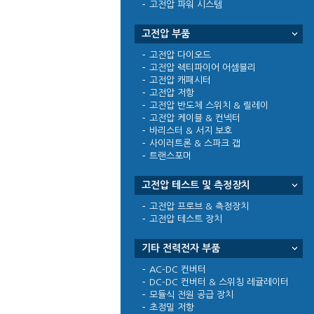
고전압 파워 시스템
고전압 부품
고전압 다이오드
고전압 렉티파이어 어셈블리
고전압 캐패시터
고전압 저항
고전압 반도체 스위치 & 릴레이
고전압 케이블 & 컨넥터
바리스터 & 서지 보호
사이러트론 & 스파크 갭
트랜스포머
고전압 테스트 및 측정장치
고전압 프로브 & 측정장치
고전압 테스트 장치
기타 전력전자 부품
AC-DC 컨버터
DC-DC 컨버터 & 스위칭 레귤레이터
모듈식 전원 공급 장치
초정밀 저항