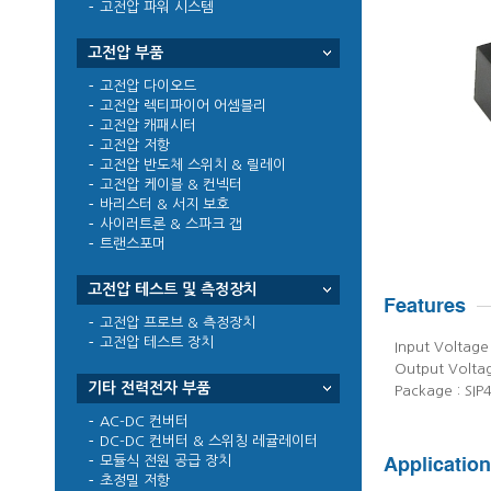
고전압 파워 시스템
고전압 부품
고전압 다이오드
고전압 렉티파이어 어셈블리
고전압 캐패시터
고전압 저항
고전압 반도체 스위치 & 릴레이
고전압 케이블 & 컨넥터
바리스터 & 서지 보호
사이러트론 & 스파크 갭
트랜스포머
고전압 테스트 및 측정장치
고전압 프로브 & 측정장치
고전압 테스트 장치
Input Voltage
Output Voltage
기타 전력전자 부품
Package : SIP
AC-DC 컨버터
DC-DC 컨버터 & 스위칭 레귤레이터
모듈식 전원 공급 장치
초정밀 저항