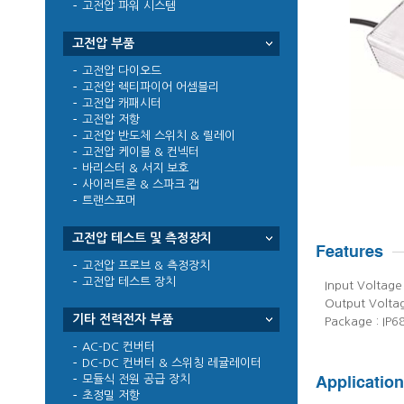
고전압 파워 시스템
고전압 부품
고전압 다이오드
고전압 렉티파이어 어셈블리
고전압 캐패시터
고전압 저항
고전압 반도체 스위치 & 릴레이
고전압 케이블 & 컨넥터
바리스터 & 서지 보호
사이러트론 & 스파크 갭
트랜스포머
고전압 테스트 및 측정장치
고전압 프로브 & 측정장치
고전압 테스트 장치
Input Voltag
Output Voltag
기타 전력전자 부품
Package : IP6
AC-DC 컨버터
DC-DC 컨버터 & 스위칭 레귤레이터
모듈식 전원 공급 장치
초정밀 저항