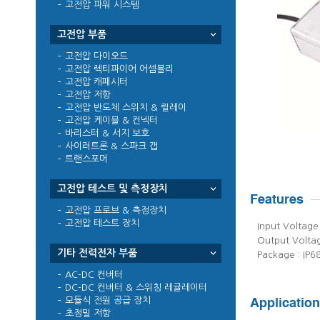
고전압 파워 시스템
고전압 부품
고전압 다이오드
고전압 렉티파이어 어셈블리
고전압 캐패시터
고전압 저항
고전압 반도체 스위치 & 릴레이
고전압 케이블 & 컨넥터
바리스터 & 서지 보호
사이러트론 & 스파크 갭
트랜스포머
고전압 테스트 및 측정장치
고전압 프로브 & 측정장치
고전압 테스트 장치
Input Voltag
Output Voltag
기타 전력전자 부품
Package : IP6
AC-DC 컨버터
DC-DC 컨버터 & 스위칭 레귤레이터
모듈식 전원 공급 장치
초정밀 저항