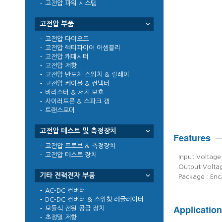
고전압 파워 시스템
고전압 부품
고전압 다이오드
고전압 렉티파이어 어셈블리
고전압 캐패시터
고전압 저항
고전압 반도체 스위치 & 릴레이
고전압 케이블 & 컨넥터
바리스터 & 서지 보호
사이러트론 & 스파크 갭
트랜스포머
고전압 테스트 및 측정장치
고전압 프로브 & 측정장치
고전압 테스트 장치
Input Voltag
Output Voltage
기타 전력전자 부품
Package : Enc
AC-DC 컨버터
DC-DC 컨버터 & 스위칭 레귤레이터
모듈식 전원 공급 장치
초정밀 저항