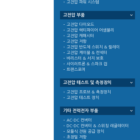
고전압 파워 시스템
고전압 부품
고전압 다이오드
고전압 렉티파이어 어셈블리
고전압 캐패시터
고전압 저항
고전압 반도체 스위치 & 릴레이
고전압 케이블 & 컨넥터
바리스터 & 서지 보호
사이러트론 & 스파크 갭
트랜스포머
고전압 테스트 및 측정장치
고전압 프로브 & 측정장치
고전압 테스트 장치
기타 전력전자 부품
AC-DC 컨버터
DC-DC 컨버터 & 스위칭 레귤레이터
모듈식 전원 공급 장치
초정밀 저항