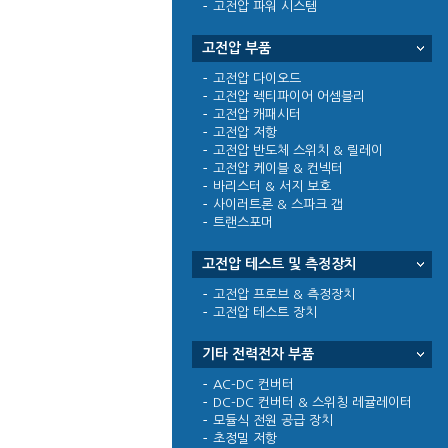
고전압 파워 시스템
고전압 부품
고전압 다이오드
고전압 렉티파이어 어셈블리
고전압 캐패시터
고전압 저항
고전압 반도체 스위치 & 릴레이
고전압 케이블 & 컨넥터
바리스터 & 서지 보호
사이러트론 & 스파크 갭
트랜스포머
고전압 테스트 및 측정장치
고전압 프로브 & 측정장치
고전압 테스트 장치
기타 전력전자 부품
AC-DC 컨버터
DC-DC 컨버터 & 스위칭 레귤레이터
모듈식 전원 공급 장치
초정밀 저항