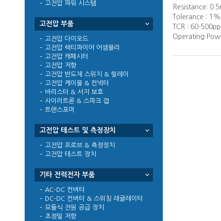
고전압 파워 시스템
Resistance: 0.
Tolerance : 1
고전압 부품
TCR : 60-500
Operating Pow
고전압 다이오드
고전압 렉티파이어 어셈블리
고전압 캐패시터
고전압 저항
고전압 반도체 스위치 & 릴레이
고전압 케이블 & 컨넥터
바리스터 & 서지 보호
사이러트론 & 스파크 갭
트랜스포머
고전압 테스트 및 측정장치
고전압 프로브 & 측정장치
고전압 테스트 장치
기타 전력전자 부품
AC-DC 컨버터
DC-DC 컨버터 & 스위칭 레귤레이터
모듈식 전원 공급 장치
초정밀 저항