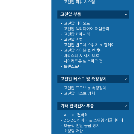
고전압 파워 시스템
고전압 부품
고전압 다이오드
고전압 렉티파이어 어셈블리
고전압 캐패시터
고전압 저항
고전압 반도체 스위치 & 릴레이
고전압 케이블 & 컨넥터
바리스터 & 서지 보호
사이러트론 & 스파크 갭
트랜스포머
고전압 테스트 및 측정장치
고전압 프로브 & 측정장치
고전압 테스트 장치
기타 전력전자 부품
AC-DC 컨버터
DC-DC 컨버터 & 스위칭 레귤레이터
모듈식 전원 공급 장치
초정밀 저항