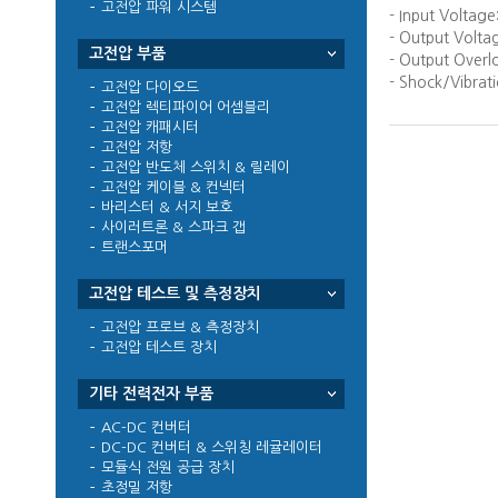
고전압 파워 시스템
- Input Voltag
- Output Volta
고전압 부품
- Output Overl
- Shock/Vibrat
고전압 다이오드
고전압 렉티파이어 어셈블리
고전압 캐패시터
고전압 저항
고전압 반도체 스위치 & 릴레이
고전압 케이블 & 컨넥터
바리스터 & 서지 보호
사이러트론 & 스파크 갭
트랜스포머
고전압 테스트 및 측정장치
고전압 프로브 & 측정장치
고전압 테스트 장치
기타 전력전자 부품
AC-DC 컨버터
DC-DC 컨버터 & 스위칭 레귤레이터
모듈식 전원 공급 장치
초정밀 저항